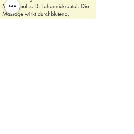
Massageöl z. B. Johanniskrautöl. Die
Massage wirkt durchblutend,
stoffwechselanregend.
Body Detox
reget den Körper zur
Entgiftung und Entschlackung an
Heilpflanzen können sehr gut
eingesetzt werden zur Vorbeugung, bei
allfälligen Erkältungskrankheiten oder
auch um Beschwerden wie
Schlafstörungen, Stress und
Müdigkeitsgefühl zu lindern.
Individuelle, auf Dich abgestimmte
Ernährungstipps
Vitalstoffberatung
Bachblüten lösen Ängste und
Blockaden, denn diese haben einen
störenden Einfluss auf unser