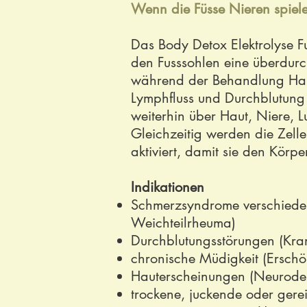
Wenn die Füsse Nieren spiel
Das Body Detox Elektrolyse F
den Fusssohlen eine überdurch
während der Behandlung Harn
Lymphfluss und Durchblutung
weiterhin über Haut, Niere,
Gleichzeitig werden die Zellen
aktiviert, damit sie den Körp
Indikationen
Schmerzsyndrome verschieden
Weichteilrheuma)
Durchblutungsstörungen (Kram
chronische Müdigkeit (Erschö
Hauterscheinungen (Neuroderm
trockene, juckende oder gere