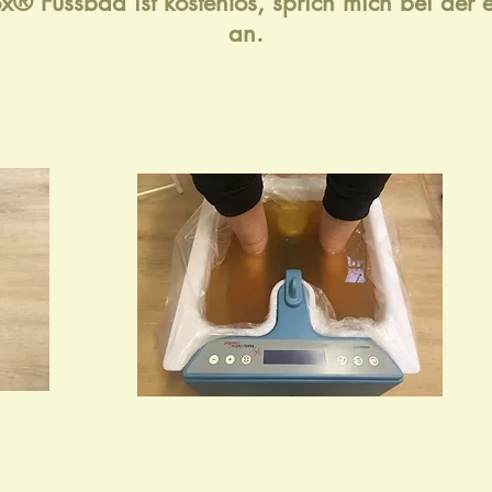
x® Fussbad ist kostenlos, sprich mich bei der
an.