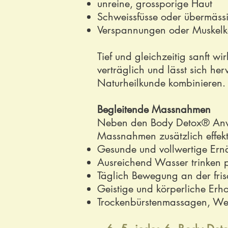
unreine, grossporige Haut
Schweissfüsse oder übermäss
Verspannungen oder Muskelk
Tief und gleichzeitig sanft 
verträglich und lässt sich h
Naturheilkunde kombinieren.
Begleitende Massnahmen
Neben den Body Detox® Anwe
Massnahmen zusätzlich effekti
Gesunde und vollwertige Ern
Ausreichend Wasser trinken p
Täglich Bewegung an der fris
Geistige und körperliche Er
Trockenbürstenmassagen, We