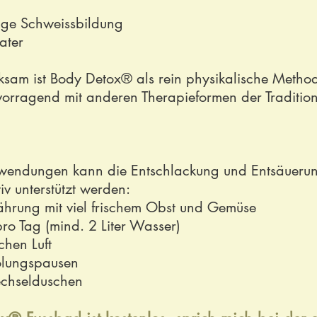
ige Schweissbildung
ater​
wirksam ist Body Detox® als rein physikalische Meth
ervorragend mit anderen Therapieformen der Traditio
ndungen kann die Entschlackung und Entsäuerung
v unterstützt werden:
ährung mit viel frischem Obst und Gemüse
ro Tag (mind. 2 Liter Wasser)
chen Luft
holungspausen
chseldusche
n